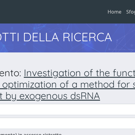
Home
Sfo
TTI DELLA RICERCA
mento:
Investigation of the func
optimization of a method for s
nt by exogenous dsRNA