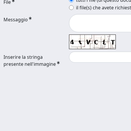
tutti i file (di questo do
File
il file(s) che avete richies
Messaggio
Inserire la stringa
presente nell'immagine