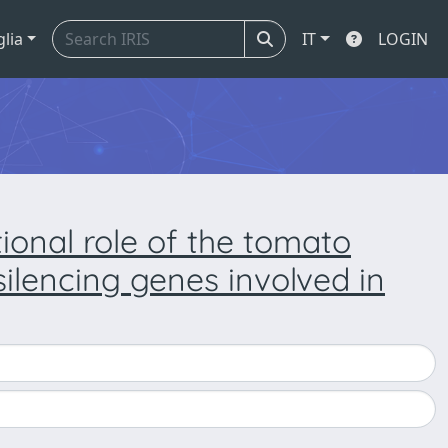
glia
IT
LOGIN
tional role of the tomato
ilencing genes involved in