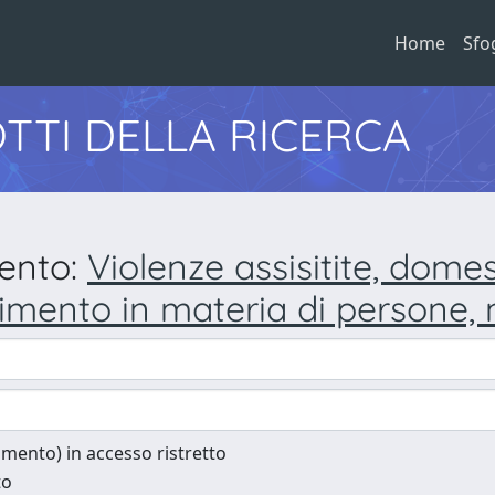
Home
Sfo
TTI DELLA RICERCA
mento:
Violenze assisitite, dome
imento in materia di persone, 
cumento) in accesso ristretto
to