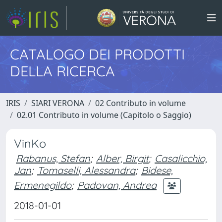
CATALOGO DEI PRODOTTI
DELLA RICERCA
IRIS
SIARI VERONA
02 Contributo in volume
02.01 Contributo in volume (Capitolo o Saggio)
VinKo
Rabanus, Stefan
;
Alber, Birgit
;
Casalicchio,
Jan
;
Tomaselli, Alessandra
;
Bidese,
Ermenegildo
;
Padovan, Andrea
2018-01-01