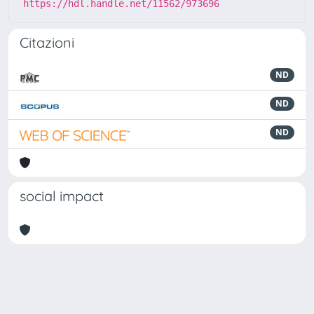
https://hdl.handle.net/11562/973696
Citazioni
ND
ND
ND
social impact