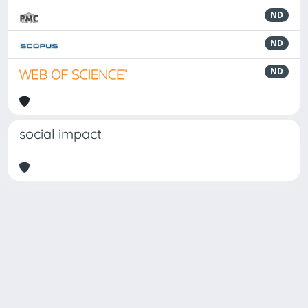
ND
ND
ND
social impact
Powered by
IRIS
-
about IRIS
-
Utilizzo dei cookie
-
Privacy
Copyright © 2026