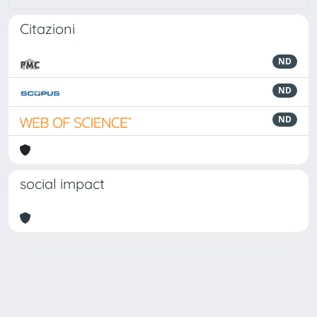
Citazioni
ND
ND
ND
social impact