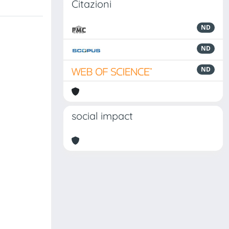
Citazioni
ND
ND
ND
social impact