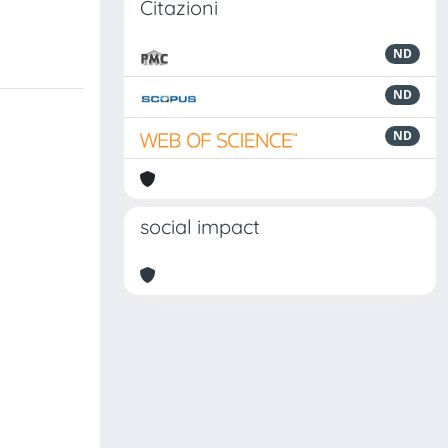
Citazioni
ND
ND
ND
social impact