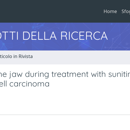
Home
Sfo
TTI DELLA RICERCA
ticolo in Rivista
e jaw during treatment with sunitin
cell carcinoma