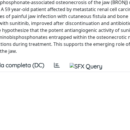
isphosphonate-associated osteonecrosis of the jaw (BRONJ)
 A 59 year-old patient affected by metastatic renal cell car
 of painful jaw infection with cutaneous fistula and bone
th sunitinib, improved after discontinuation and antibioti
hypothesize that the potent antiangiogenic activity of sun
aminobisphosphonates entrapped within the osteonecrotic 
tions during treatment. This supports the emerging role of
the jaw.
a completa (DC)