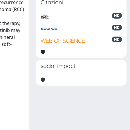
Citazioni
 recurrence
cinoma (RCC)
ND
c therapy,
ND
itinib may
mineral
ND
 soft-
social impact