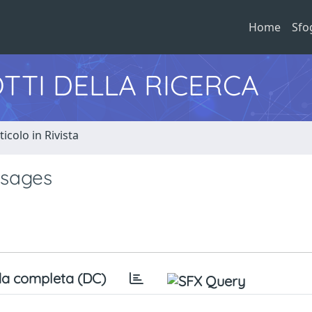
Home
Sfo
TTI DELLA RICERCA
ticolo in Rivista
ssages
a completa (DC)