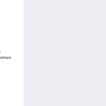
a
plinare