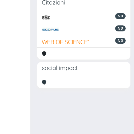
Citazioni
ND
ND
ND
social impact