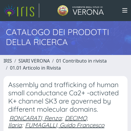
CATALOGO DEI PRODOTTI
DELLA RICERCA
IRIS
SIARI VERONA
01 Contributo in rivista
01.01 Articolo in Rivista
Assembly and trafficking of human
small conductance Ca2+ -activated
K+ channel SK3 are governed by
different molecular domains.
RONCARATI, Renza
;
DECIMO,
Ilaria
;
FUMAGALLI, Guido Francesco