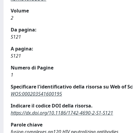
Volume
2
Da pagina:
S121
A pagina:
S121
Numero di Pagine
1
Specificare l'identificativo della risorsa su Web of S
WOS:000203541600195
Indicare il codice DOI della risorsa.
https://dx.doi.org/10.1186/1742-4690-2-S1-S121
Parole chiave
fusion complexes gp120 HIV neutralizing antibodies