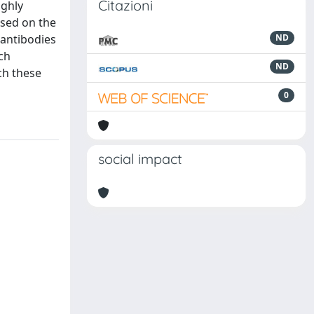
Citazioni
ighly
osed on the
 antibodies
ND
ch
ND
ch these
0
social impact