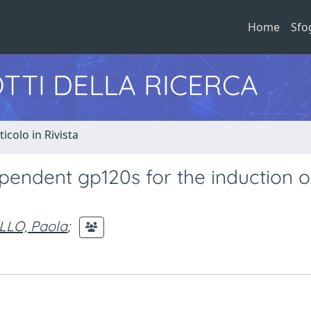
Home
Sfo
TTI DELLA RICERCA
ticolo in Rivista
endent gp120s for the induction o
LLO, Paola
;