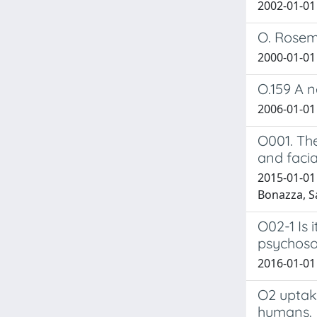
2002-01-01
O. Rosemb
2000-01-01
O.159 A 
2006-01-01 
O001. Th
and facia
2015-01-01 
Bonazza, Sa
O02-1 Is 
psychosoc
2016-01-01 
O2 uptak
humans.