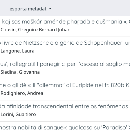
esporta metadati
v kaj sas maškár aménde phaṟadà e dušmania », 
 Cousin, Gregoire Bernard Johan
o livre de Nietzsche e o gênio de Schopenhauer: 
 Langone, Laura
Rus’, rallegrati! I panegirici per l’ascesa al sogli
 Siedina, Giovanna
e o gli dèi»: il "dilemma" di Euripide nel fr. 820b Ka
 Rodighiero, Andrea
da afinidade transcendental entre os fenômenos
Lorini, Gualtiero
ostra nobiltà di sangue»: qualcosa su 'Paradiso' 