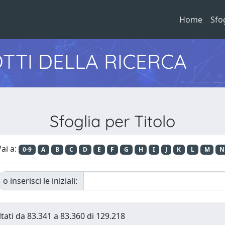
Home
Sfo
TTI DELLA RICERCA
Sfoglia per Titolo
ai a:
0-9
A
B
C
D
E
F
G
H
I
J
K
L
M
N
o inserisci le iniziali:
ltati da 83.341 a 83.360 di 129.218