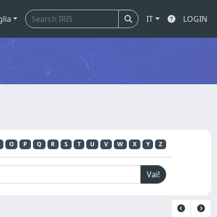
glia
IT
LOGIN
O
P
Q
R
S
T
U
V
W
X
Y
Z