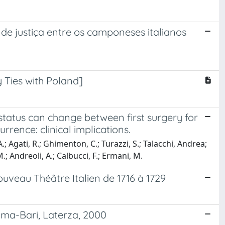
s de justiça entre os camponeses italianos
 Ties with Poland]
atus can change between first surgery for
rence: clinical implications.
A.; Agati, R.; Ghimenton, C.; Turazzi, S.; Talacchi, Andrea;
.; Andreoli, A.; Calbucci, F.; Ermani, M.
uveau Théâtre Italien de 1716 à 1729
 Roma-Bari, Laterza, 2000