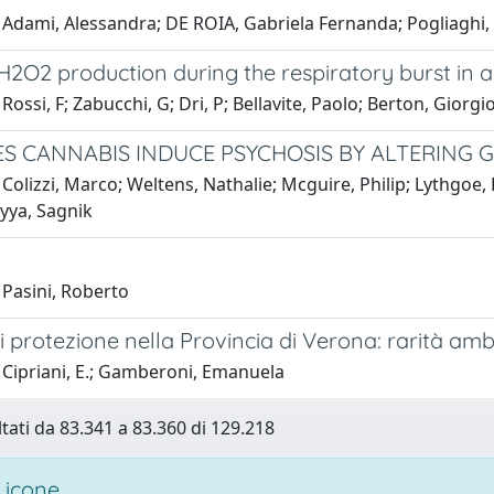
Adami, Alessandra; DE ROIA, Gabriela Fernanda; Pogliaghi, Si
H2O2 production during the respiratory burst in
Rossi, F; Zabucchi, G; Dri, P; Bellavite, Paolo; Berton, Giorgi
OES CANNABIS INDUCE PSYCHOSIS BY ALTERING 
Colizzi, Marco; Weltens, Nathalie; Mcguire, Philip; Lythgoe
yya, Sagnik
 Pasini, Roberto
i protezione nella Provincia di Verona: rarità ambi
 Cipriani, E.; Gamberoni, Emanuela
ltati da 83.341 a 83.360 di 129.218
 icone