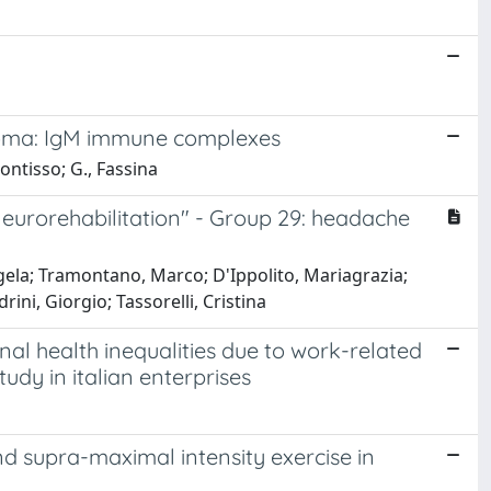
inoma: IgM immune complexes
Pontisso; G., Fassina
Neurorehabilitation" - Group 29: headache
ngela; Tramontano, Marco; D'Ippolito, Mariagrazia;
ini, Giorgio; Tassorelli, Cristina
nal health inequalities due to work-related
tudy in italian enterprises
d supra-maximal intensity exercise in