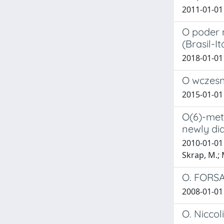
2011-01-01
O poder n
(Brasil-It
2018-01-01 
O wczesny
2015-01-01
O(6)-met
newly dia
2010-01-01 B
Skrap, M.; M
O. FORSAN
2008-01-01
O. Niccol