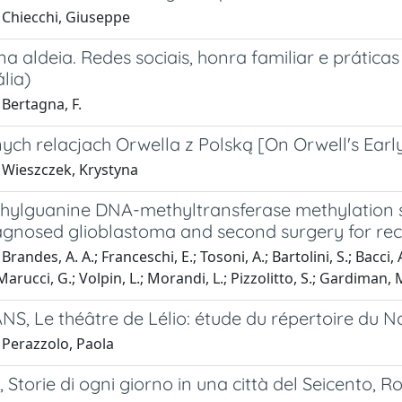
 Chiecchi, Giuseppe
a aldeia. Redes sociais, honra familiar e prática
ália)
Bertagna, F.
ch relacjach Orwella z Polską [On Orwell's Early
 Wieszczek, Krystyna
hylguanine DNA-methyltransferase methylation st
gnosed glioblastoma and second surgery for recur
randes, A. A.; Franceschi, E.; Tosoni, A.; Bartolini, S.; Bacci, 
arucci, G.; Volpin, L.; Morandi, L.; Pizzolitto, S.; Gardiman, M
S, Le théâtre de Lélio: étude du répertoire du No
 Perazzolo, Paola
i, Storie di ogni giorno in una città del Seicento,