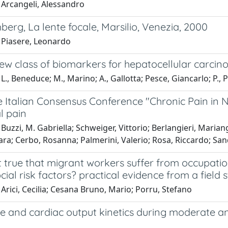
 Arcangeli, Alessandro
erg, La lente focale, Marsilio, Venezia, 2000
 Piasere, Leonardo
new class of biomarkers for hepatocellular carc
L., Beneduce; M., Marino; A., Gallotta; Pesce, Giancarlo; P., 
e Italian Consensus Conference "Chronic Pain in 
l pain
Buzzi, M. Gabriella; Schweiger, Vittorio; Berlangieri, Maria
ra; Cerbo, Rosanna; Palmerini, Valerio; Rosa, Riccardo; Sandr
it true that migrant workers suffer from occupatio
ial risk factors? practical evidence from a field s
Arici, Cecilia; Cesana Bruno, Mario; Porru, Stefano
e and cardiac output kinetics during moderate an