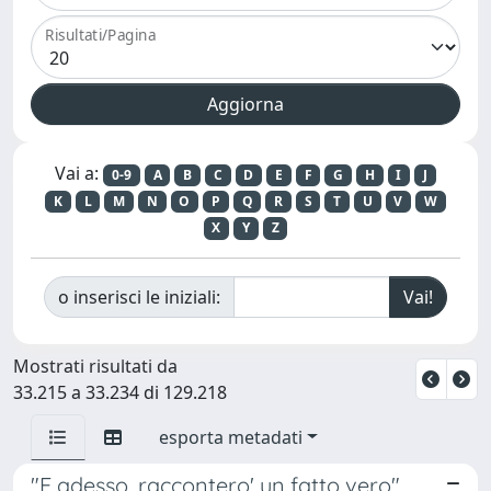
Risultati/Pagina
Vai a:
0-9
A
B
C
D
E
F
G
H
I
J
K
L
M
N
O
P
Q
R
S
T
U
V
W
X
Y
Z
o inserisci le iniziali:
Mostrati risultati da
33.215 a 33.234 di 129.218
esporta metadati
"E adesso, raccontero' un fatto vero".