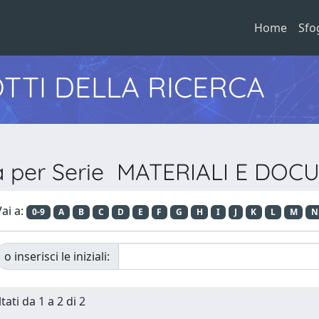
Home
Sfo
TTI DELLA RICERCA
ia per Serie MATERIALI E DOC
ai a:
0-9
A
B
C
D
E
F
G
H
I
J
K
L
M
N
o inserisci le iniziali:
tati da 1 a 2 di 2