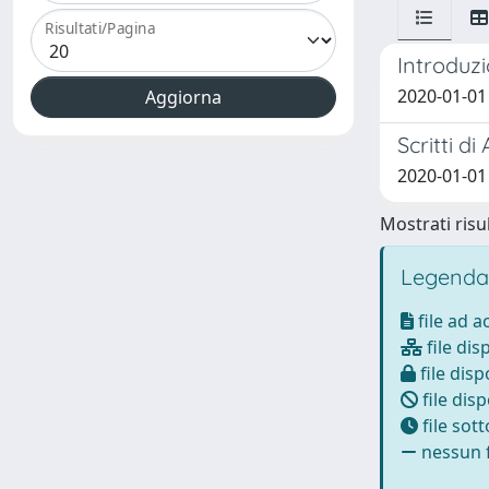
Risultati/Pagina
Introduz
2020-01-01 P
Scritti di
2020-01-01 F
Mostrati risul
Legenda
file ad 
file dis
file disp
file disp
file sot
nessun f