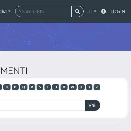
glia
IT
LOGIN
UMENTI
O
P
Q
R
S
T
U
V
W
X
Y
Z