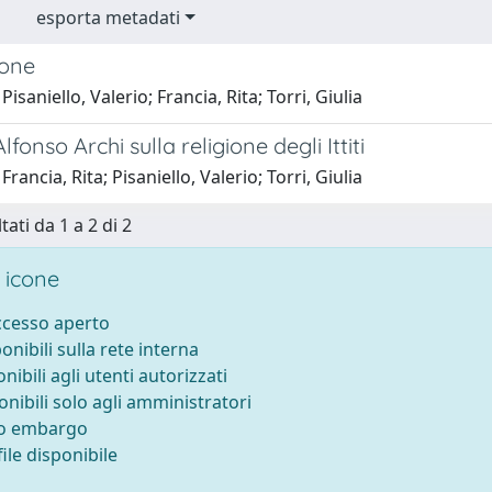
esporta metadati
ione
isaniello, Valerio; Francia, Rita; Torri, Giulia
 Alfonso Archi sulla religione degli Ittiti
rancia, Rita; Pisaniello, Valerio; Torri, Giulia
tati da 1 a 2 di 2
 icone
accesso aperto
ponibili sulla rete interna
onibili agli utenti autorizzati
onibili solo agli amministratori
to embargo
ile disponibile