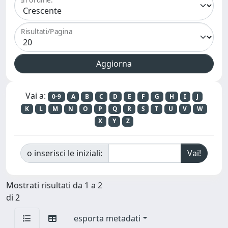
Risultati/Pagina
Vai a:
0-9
A
B
C
D
E
F
G
H
I
J
K
L
M
N
O
P
Q
R
S
T
U
V
W
X
Y
Z
o inserisci le iniziali:
Mostrati risultati da 1 a 2
di 2
esporta metadati