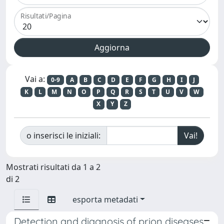
Risultati/Pagina
Vai a:
0-9
A
B
C
D
E
F
G
H
I
J
K
L
M
N
O
P
Q
R
S
T
U
V
W
X
Y
Z
o inserisci le iniziali:
Mostrati risultati da 1 a 2
di 2
esporta metadati
Detection and diagnosis of prion diseases