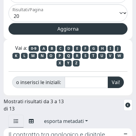
Risultati/Pagina
Vai a:
0-9
A
B
C
D
E
F
G
H
I
J
K
L
M
N
O
P
Q
R
S
T
U
V
W
X
Y
Z
o inserisci le iniziali:
Mostrati risultati da 3 a 13
di 13
esporta metadati
Il contratto tra analogico e digitale