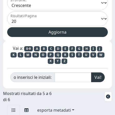
Risultati/Pagina
Vai a:
0-9
A
B
C
D
E
F
G
H
I
J
K
L
M
N
O
P
Q
R
S
T
U
V
W
X
Y
Z
o inserisci le iniziali:
Mostrati risultati da 5 a 6
di 6
esporta metadati