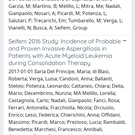
Garzia, M; Martino, B; Melillo, L; Mitra, Me; Nadali,
Gianpaolo; Nosari, A; Picardi, M; Potenza, L;
Salutari, P; Trecarichi, Em; Tumbarello, M; Verga, L;
Vianelli, N; Busca, A; Seifem, Group
Seifem 2016 Study: Incidence of Probable
and Proven Invasive Aspergillosis in
Patients with Acute Myeloid Leukemia
during Consolidation Therapy
2017-01-01 Ilaria Del Principe, Maria; di Blasi,
Roberta; Verga, Luisa; Candoni, Anna; Ballanti,
Stelvio; Potenza, Leonardo; Cattaneo, Chiara; Delia,
Mario; Decembrino, Nunzia; MA Melillo, Lorella;
Castagnola, Carlo; Nadali, Gianpaolo; Fanci, Rosa;
Ferrari, Antonella; Fracchiolla, Nicola; Orciuolo,
Enrico; Lessi, Federica; Chierichini, Anna; Offidani,
Massimo; Picardi, Marco; Prezioso, Lucia; Rambaldi,
Benedetta; Marchesi, Francesco; Annibali,