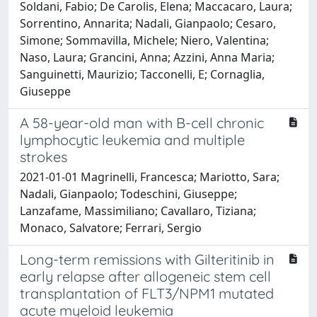
Soldani, Fabio; De Carolis, Elena; Maccacaro, Laura;
Sorrentino, Annarita; Nadali, Gianpaolo; Cesaro,
Simone; Sommavilla, Michele; Niero, Valentina;
Naso, Laura; Grancini, Anna; Azzini, Anna Maria;
Sanguinetti, Maurizio; Tacconelli, E; Cornaglia,
Giuseppe
A 58-year-old man with B-cell chronic
lymphocytic leukemia and multiple
strokes
2021-01-01 Magrinelli, Francesca; Mariotto, Sara;
Nadali, Gianpaolo; Todeschini, Giuseppe;
Lanzafame, Massimiliano; Cavallaro, Tiziana;
Monaco, Salvatore; Ferrari, Sergio
Long-term remissions with Gilteritinib in
early relapse after allogeneic stem cell
transplantation of FLT3/NPM1 mutated
acute myeloid leukemia