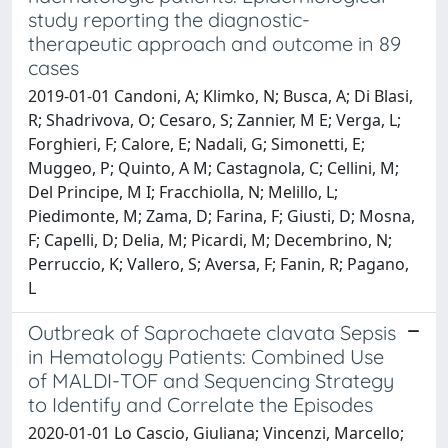
study reporting the diagnostic-
therapeutic approach and outcome in 89
cases
2019-01-01 Candoni, A; Klimko, N; Busca, A; Di Blasi,
R; Shadrivova, O; Cesaro, S; Zannier, M E; Verga, L;
Forghieri, F; Calore, E; Nadali, G; Simonetti, E;
Muggeo, P; Quinto, A M; Castagnola, C; Cellini, M;
Del Principe, M I; Fracchiolla, N; Melillo, L;
Piedimonte, M; Zama, D; Farina, F; Giusti, D; Mosna,
F; Capelli, D; Delia, M; Picardi, M; Decembrino, N;
Perruccio, K; Vallero, S; Aversa, F; Fanin, R; Pagano,
L
Outbreak of Saprochaete clavata Sepsis
in Hematology Patients: Combined Use
of MALDI-TOF and Sequencing Strategy
to Identify and Correlate the Episodes
2020-01-01 Lo Cascio, Giuliana; Vincenzi, Marcello;