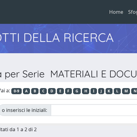
Home
Sfo
TTI DELLA RICERCA
ia per Serie MATERIALI E DOC
ai a:
0-9
A
B
C
D
E
F
G
H
I
J
K
L
M
N
o inserisci le iniziali:
tati da 1 a 2 di 2