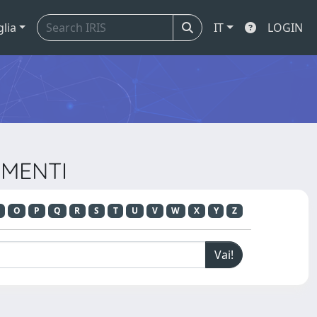
glia
IT
LOGIN
UMENTI
O
P
Q
R
S
T
U
V
W
X
Y
Z