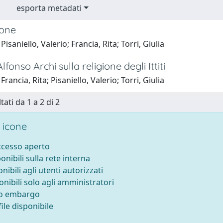
esporta metadati
ione
isaniello, Valerio; Francia, Rita; Torri, Giulia
 Alfonso Archi sulla religione degli Ittiti
rancia, Rita; Pisaniello, Valerio; Torri, Giulia
tati da 1 a 2 di 2
 icone
accesso aperto
ponibili sulla rete interna
onibili agli utenti autorizzati
onibili solo agli amministratori
to embargo
ile disponibile