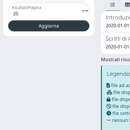
Risultati/Pagina
Introduz
2020-01-01 P
Scritti di
2020-01-01 F
Mostrati risul
Legenda
file ad 
file dis
file disp
file disp
file sot
nessun f